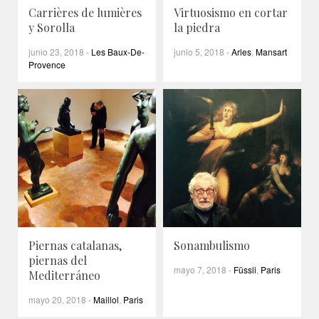
Carrières de lumières
Virtuosismo en cortar
y Sorolla
la piedra
junio 23, 2018
-
Les Baux-De-
junio 5, 2018
-
Arles
,
Mansart
Provence
Piernas catalanas,
Sonambulismo
piernas del
mayo 7, 2018
-
Füssli
,
Paris
Mediterráneo
mayo 20, 2018
-
Maillol
,
Paris