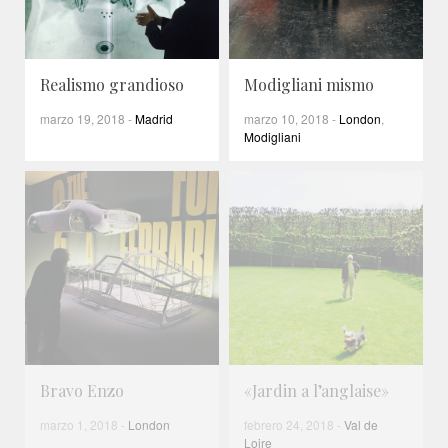
Realismo grandioso
Modigliani mismo
marzo 19, 2018
-
Madrid
marzo 10, 2018
-
London
,
Modigliani
Bravo Enzo
«Jardin a l’anglaise»
marzo 1, 2018
-
London
febrero 24, 2018
-
Val de
Loire