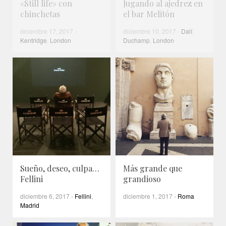
«Still life» con
Jugando al ajedrez en
chinchetas
el bar Melitón
diciembre 17, 2017
-
diciembre 10, 2017
-
Dalí
,
Kentridge
,
London
Duchamp
,
London
Sueño, deseo, culpa…
Más grande que
Fellini
grandioso
diciembre 6, 2017
-
Fellini
,
diciembre 1, 2017
-
Roma
Madrid