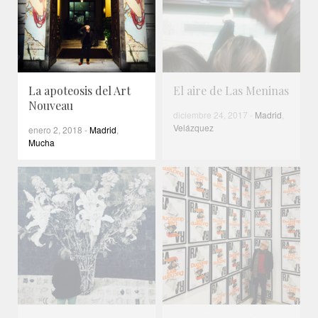
La apoteosis del Art
El aire de Las Meninas
Nouveau
diciembre 24, 2017
-
Madrid
,
Velázquez
enero 2, 2018
-
Madrid
,
Mucha