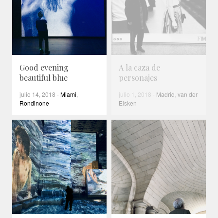
Good evening
A la caza de
beautiful blue
personajes
julio 14, 2018
-
Miami
,
julio 1, 2018
-
Madrid
,
van der
Rondinone
Elsken