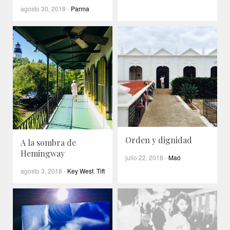
agosto 30, 2018
-
Parma
Orden y dignidad
A la sombra de
Hemingway
julio 22, 2018
-
Maó
agosto 3, 2018
-
Key West
,
Tift