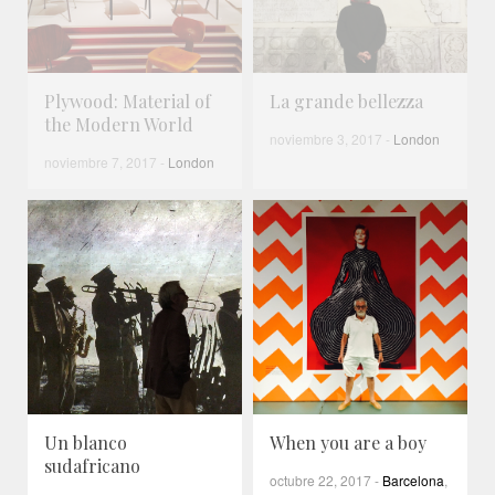
Plywood: Material of
La grande bellezza
the Modern World
noviembre 3, 2017
-
London
noviembre 7, 2017
-
London
Un blanco
When you are a boy
sudafricano
octubre 22, 2017
-
Barcelona
,