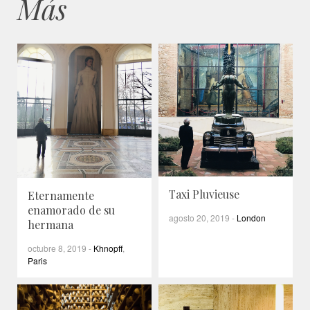
Más
Taxi Pluvieuse
Eternamente
enamorado de su
agosto 20, 2019
-
London
hermana
octubre 8, 2019
-
Khnopff
,
Paris