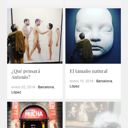
¿Qué pensará
El tamaño natural
Antonio?
enero 15, 2018
-
Barcelona
,
López
enero 22, 2018
-
Barcelona
,
López