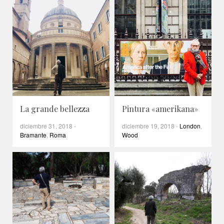
La grande bellezza
Pintura «amerikana»
diciembre 31, 2018
-
diciembre 19, 2018
-
London
,
Bramante
,
Roma
Wood