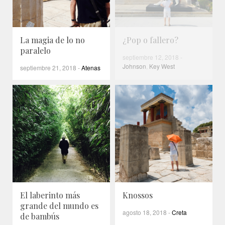
La magia de lo no
¿Pop o fallero?
paralelo
septiembre 12, 2018
-
Johnson
,
Key West
septiembre 21, 2018
-
Atenas
El laberinto más
Knossos
grande del mundo es
agosto 18, 2018
-
Creta
de bambús