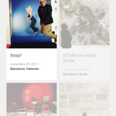
Jump!
El infierno según
Rodin
noviembre 25, 2017
-
Barcelona
,
Halsman
noviembre 14, 2017
-
Barcelona
,
Rodin