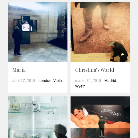
María
Christina’s World
abril 17, 2018
-
London
,
Viola
marzo 31, 2018
-
Madrid
,
Wyeth