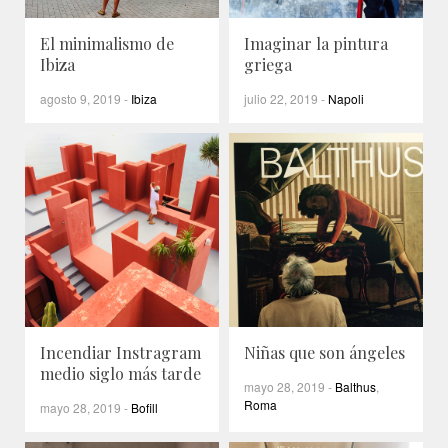
El minimalismo de
Imaginar la pintura
Ibiza
griega
agosto 9, 2019
-
Ibiza
julio 22, 2019
-
Napoli
Incendiar Instragram
Niñas que son ángeles
medio siglo más tarde
mayo 28, 2019
-
Balthus
,
Roma
mayo 28, 2019
-
Bofill