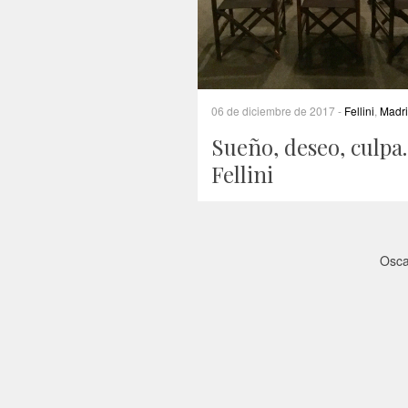
06 de diciembre de 2017 -
Fellini
,
Madr
Sueño, deseo, culp
Fellini
Osca